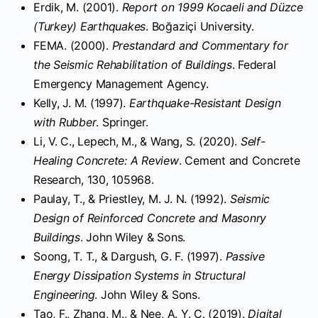
Erdik, M. (2001).
Report on 1999 Kocaeli and Düzce
(Turkey) Earthquakes
. Boğaziçi University.
FEMA. (2000).
Prestandard and Commentary for
the Seismic Rehabilitation of Buildings
. Federal
Emergency Management Agency.
Kelly, J. M. (1997).
Earthquake-Resistant Design
with Rubber
. Springer.
Li, V. C., Lepech, M., & Wang, S. (2020).
Self-
Healing Concrete: A Review
. Cement and Concrete
Research, 130, 105968.
Paulay, T., & Priestley, M. J. N. (1992).
Seismic
Design of Reinforced Concrete and Masonry
Buildings
. John Wiley & Sons.
Soong, T. T., & Dargush, G. F. (1997).
Passive
Energy Dissipation Systems in Structural
Engineering
. John Wiley & Sons.
Tao, F., Zhang, M., & Nee, A. Y. C. (2019).
Digital